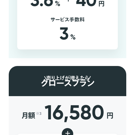
3.6
40
%
円
サービス手数料
3
%
売り上げが増えたら
グロースプラン
16,580
月額
円
※3
+