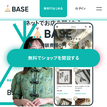
無料ではじめる
ログイン
ネ
ッ
ト
でお店を開くなら
月額費用0円
無料でショップを開設する
BASEの強み
BASEが強い3つの理由